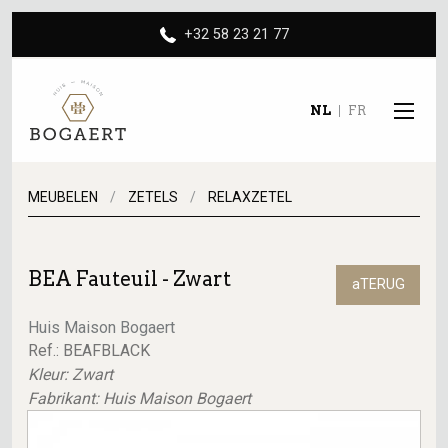
+32 58 23 21 77
NL
FR
MEUBELEN
ZETELS
RELAXZETEL
BEA Fauteuil - Zwart
aTERUG
Huis Maison Bogaert
Ref.: BEAFBLACK
Kleur: Zwart
Fabrikant: Huis Maison Bogaert